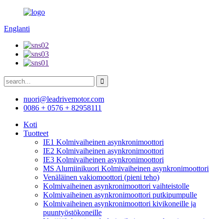
Englanti
nuori@leadrivemotor.com
0086 + 0576 + 82958111
Koti
Tuotteet
IE1 Kolmivaiheinen asynkronimoottori
IE2 Kolmivaiheinen asynkronimoottori
IE3 Kolmivaiheinen asynkronimoottori
MS Alumiinikuori Kolmivaiheinen asynkronimoottori
Venäläinen vakiomoottori (pieni teho)
Kolmivaiheinen asynkronimoottori vaihteistolle
Kolmivaiheinen asynkronimoottori putkipumpulle
Kolmivaiheinen asynkronimoottori kivikoneille ja
puuntyöstökoneille