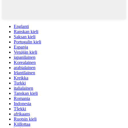
Englanti
Ranskan kieli
Saksan kieli
Portugalin kieli
Espanja
Venäjän kieli
japanilainen
Korealainen
arabialainen
Irlantilainen
Kreikka
Turkki
italialainen
Tanskan kieli
Romania
Indonesia
Tšekki
afrikaans
Ruotsin kieli
Kiillottaa