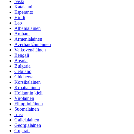
baski
Katalaani
Esperanto
Hindi
Lao
Albanialainen
Amhara
Armenialainen
Azerbaidžanilainen
Valkovenäläinen
Bengali
Bosnia
Bulgaria
Cebuano
Chichewa
Korsikalainen
Kroatialainen
Hollannin kieli
Virolainen
Filippiiniläinen
Suomalainen
friisi
Galicialainen
Georgialainen
Gujarati