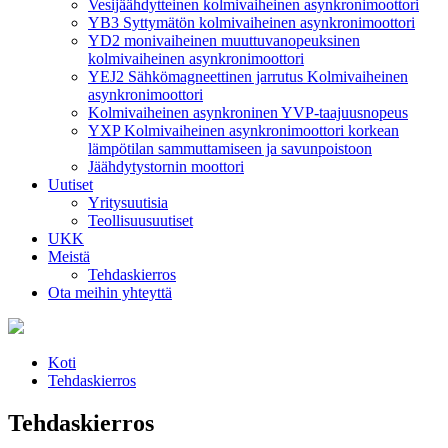
Vesijäähdytteinen kolmivaiheinen asynkronimoottori
YB3 Syttymätön kolmivaiheinen asynkronimoottori
YD2 monivaiheinen muuttuvanopeuksinen
kolmivaiheinen asynkronimoottori
YEJ2 Sähkömagneettinen jarrutus Kolmivaiheinen
asynkronimoottori
Kolmivaiheinen asynkroninen YVP-taajuusnopeus
YXP Kolmivaiheinen asynkronimoottori korkean
lämpötilan sammuttamiseen ja savunpoistoon
Jäähdytystornin moottori
Uutiset
Yritysuutisia
Teollisuusuutiset
UKK
Meistä
Tehdaskierros
Ota meihin yhteyttä
Koti
Tehdaskierros
Tehdaskierros