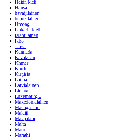
Haitin kieli
Hausa
havaijilainen
heprealainen
Hmong
Unkarin kieli
Islantilainen
Igbo
Jaava
Kannada
Kazakstan
Khmer
Kurdi
Kirgisia
Latina
Latvialainen
Liettua
Luxemburg ..
Makedonialainen
Madagaskari
Malaiji
Malajalam
Malta
Maori
Marathi