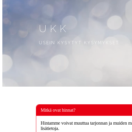
UKK
USEIN KYSYTYT KYSYMYKSET
Mitkä ovat hinnat?
Hintamme voivat muuttua tarjonnan ja muiden mar
lisätietoja.