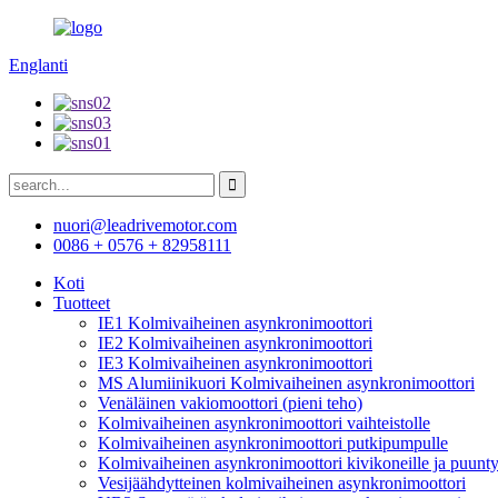
Englanti
nuori@leadrivemotor.com
0086 + 0576 + 82958111
Koti
Tuotteet
IE1 Kolmivaiheinen asynkronimoottori
IE2 Kolmivaiheinen asynkronimoottori
IE3 Kolmivaiheinen asynkronimoottori
MS Alumiinikuori Kolmivaiheinen asynkronimoottori
Venäläinen vakiomoottori (pieni teho)
Kolmivaiheinen asynkronimoottori vaihteistolle
Kolmivaiheinen asynkronimoottori putkipumpulle
Kolmivaiheinen asynkronimoottori kivikoneille ja puunty
Vesijäähdytteinen kolmivaiheinen asynkronimoottori