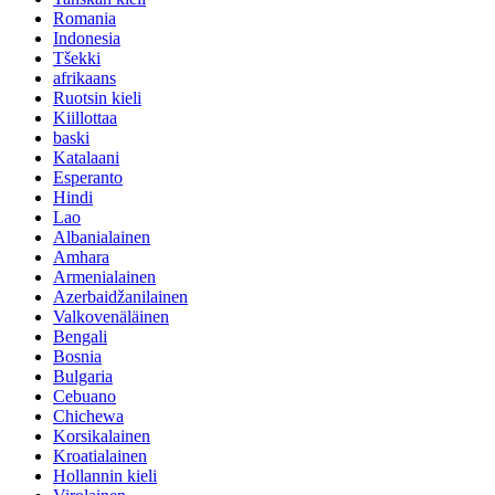
Romania
Indonesia
Tšekki
afrikaans
Ruotsin kieli
Kiillottaa
baski
Katalaani
Esperanto
Hindi
Lao
Albanialainen
Amhara
Armenialainen
Azerbaidžanilainen
Valkovenäläinen
Bengali
Bosnia
Bulgaria
Cebuano
Chichewa
Korsikalainen
Kroatialainen
Hollannin kieli