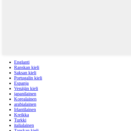
Englanti
Ranskan kieli
Saksan kieli
Portugalin kieli
Espanja
Venäjän kieli
japanilainen
Korealainen
arabialainen
Irlantilainen
Kreikka
Turkki
italialainen
Tanskan kieli