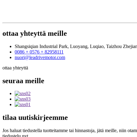
ottaa yhteyttä
meille
Shangsiqian Industrial Park, Luoyang, Luqiao, Taizhou Zhejia
0086 + 0576 + 82958111
nuori@leadrivemotor.com
ottaa yhteyttä
seuraa
meille
tilaa
uutiskirjeemme
Jos haluat tiedustella tuotteitamme tai hinnastoja, jätä meille, niin ota
tiedustelu nyt