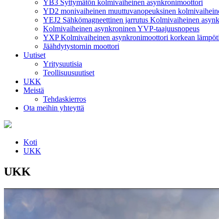
YB3 Syttymätön kolmivaiheinen asynkronimoottori
YD2 monivaiheinen muuttuvanopeuksinen kolmivaiheine
YEJ2 Sähkömagneettinen jarrutus Kolmivaiheinen asynk
Kolmivaiheinen asynkroninen YVP-taajuusnopeus
YXP Kolmivaiheinen asynkronimoottori korkean lämpöti
Jäähdytystornin moottori
Uutiset
Yritysuutisia
Teollisuusuutiset
UKK
Meistä
Tehdaskierros
Ota meihin yhteyttä
Koti
UKK
UKK