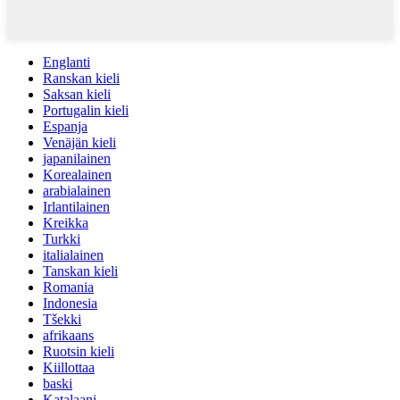
Englanti
Ranskan kieli
Saksan kieli
Portugalin kieli
Espanja
Venäjän kieli
japanilainen
Korealainen
arabialainen
Irlantilainen
Kreikka
Turkki
italialainen
Tanskan kieli
Romania
Indonesia
Tšekki
afrikaans
Ruotsin kieli
Kiillottaa
baski
Katalaani