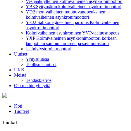
Vesijäähdytteinen kolmivaiheinen asynkronimoottori
YB3 Syttymätön kolmivaiheinen asynkronimoottori
YD2 monivaiheinen muuttuvanopeuksinen
kolmivaiheinen asynkronimoottori
YEJ2 Sähkömagneettinen jarrutus Kolmivaiheinen
asynkronimoottori
Kolmivaiheinen asynkroninen YVP-taajuusnopeus
YXP Kolmivaiheinen asynkronimoottori korkean
lämpötilan sammuttamiseen ja savunpoistoon
Jäähdytystornin moottori
Uutiset
Yritysuutisia
Teollisuusuutiset
UKK
Meistä
Tehdaskierros
Ota meihin yhteyttä
Koti
Tuotteet
Luokat