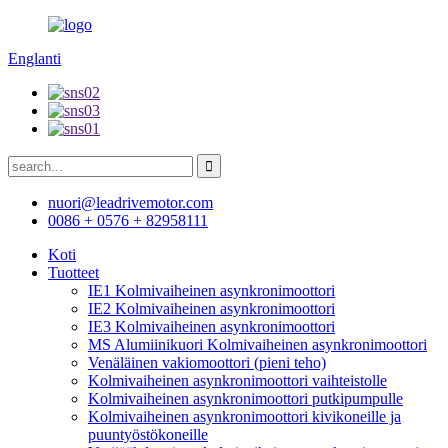
Englanti
nuori@leadrivemotor.com
0086 + 0576 + 82958111
Koti
Tuotteet
IE1 Kolmivaiheinen asynkronimoottori
IE2 Kolmivaiheinen asynkronimoottori
IE3 Kolmivaiheinen asynkronimoottori
MS Alumiinikuori Kolmivaiheinen asynkronimoottori
Venäläinen vakiomoottori (pieni teho)
Kolmivaiheinen asynkronimoottori vaihteistolle
Kolmivaiheinen asynkronimoottori putkipumpulle
Kolmivaiheinen asynkronimoottori kivikoneille ja
puuntyöstökoneille