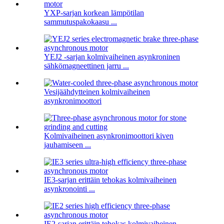
YXP-sarjan korkean lämpötilan
sammutuspakokaasu ...
YEJ2 -sarjan kolmivaiheinen asynkroninen
sähkömagneettinen jarru ...
Vesijäähdytteinen kolmivaiheinen
asynkronimoottori
Kolmivaiheinen asynkronimoottori kiven
jauhamiseen ...
IE3-sarjan erittäin tehokas kolmivaiheinen
asynkronointi ...
IE2-sarjan erittäin tehokas kolmivaiheinen