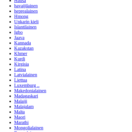
Hausa
havaijilainen
heprealainen
Hmong
Unkarin kieli
Islantilainen
Igbo
Jaava
Kannada
Kazakstan
Khmer
Kurdi
Kirgisia
Latina
Latvialainen
Liettua
Luxemburg ..
Makedonialainen
Madagaskari
Malaiji
Malajalam
Malta
Maori
Marathi
Mongolialainen