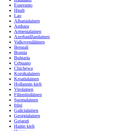
Esperanto
Hindi
Lao
Albanialainen
Amhara
Armenialainen
Azerbaidžanilainen
Valkovenäläinen
Bengali
Bosnia
Bulgaria
Cebuano
Chichewa
Korsikalainen
Kroatialainen
Hollannin kieli
Virolainen
Filippiiniläinen
Suomalainen
friisi
Galicialainen
Georgialainen
Gujarati
Haitin kieli