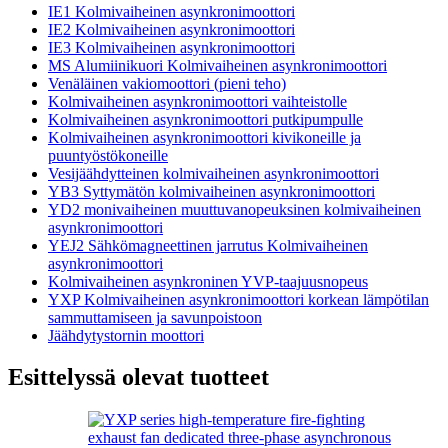
IE1 Kolmivaiheinen asynkronimoottori
IE2 Kolmivaiheinen asynkronimoottori
IE3 Kolmivaiheinen asynkronimoottori
MS Alumiinikuori Kolmivaiheinen asynkronimoottori
Venäläinen vakiomoottori (pieni teho)
Kolmivaiheinen asynkronimoottori vaihteistolle
Kolmivaiheinen asynkronimoottori putkipumpulle
Kolmivaiheinen asynkronimoottori kivikoneille ja
puuntyöstökoneille
Vesijäähdytteinen kolmivaiheinen asynkronimoottori
YB3 Syttymätön kolmivaiheinen asynkronimoottori
YD2 monivaiheinen muuttuvanopeuksinen kolmivaiheinen
asynkronimoottori
YEJ2 Sähkömagneettinen jarrutus Kolmivaiheinen
asynkronimoottori
Kolmivaiheinen asynkroninen YVP-taajuusnopeus
YXP Kolmivaiheinen asynkronimoottori korkean lämpötilan
sammuttamiseen ja savunpoistoon
Jäähdytystornin moottori
Esittelyssä olevat tuotteet