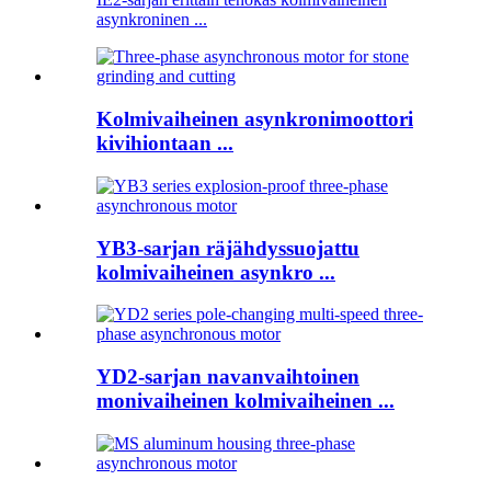
asynkroninen ...
Kolmivaiheinen asynkronimoottori
kivihiontaan ...
YB3-sarjan räjähdyssuojattu
kolmivaiheinen asynkro ...
YD2-sarjan navanvaihtoinen
monivaiheinen kolmivaiheinen ...