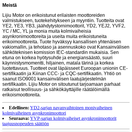
Meistä
Lijiu Motor on erikoistunut erilaisten moottoreiden
valmistukseen, tuotekehitykseen ja myyntiin. Tuotteita ovat
YE2, YE3, YB3, jäähdytystornimoottorit, YD2, YEJ2, YVF2,
YC / MC, YL ja monia muita kolmivaiheisia
asynkronimoottoreita ja useita muita erikoistuneita
erikoimoottoreita. Tuote hyväksyy kansallisen yhtenäisen
vakiomallin, ja tehotaso ja asennuskoko ovat Kansainvälisen
sähköteknisen komission IEC-standardin mukaisia. Sen
etuna on korkea hyötysuhde ja energiansäästö, suuri
käynnistysmomentti, hiljainen, matala tärinä ja korkea
luotettavuus. Tuotteet ovat läpäisseet Euroopan unionin CE-
sertifikaatin ja Kiinan CCC- ja CQC-sertifikaatin. Yhtiö on
saanut ISO9001 kansainvälisen laatujärjestelmän
sertifikaatin. Lijiu Motor on sitoutunut tarjoamaan parhaat
ratkaisut teollisuus- ja sähkökäyttäjille räätälöimällä
erikoismoottoreita.
Edellinen:
YD2-sarjan navanvaihtoinen monivaiheinen
kolmivaiheinen asynkronimoottori
Seuraava:
YVP-sarjan kolmivaiheiset asynkronimoottorit
taajuusnopeuden säätöön