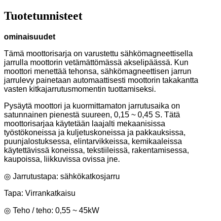
Tuotetunnisteet
ominaisuudet
Tämä moottorisarja on varustettu sähkömagneettisella
jarrulla moottorin vetämättömässä akselipäässä. Kun
moottori menettää tehonsa, sähkömagneettisen jarrun
jarrulevy painetaan automaattisesti moottorin takakantta
vasten kitkajarrutusmomentin tuottamiseksi.
Pysäytä moottori ja kuormittamaton jarrutusaika on
satunnainen pienestä suureen, 0,15 ~ 0,45 S. Tätä
moottorisarjaa käytetään laajalti mekaanisissa
työstökoneissa ja kuljetuskoneissa ja pakkauksissa,
puunjalostuksessa, elintarvikkeissa, kemikaaleissa
käytettävissä koneissa, tekstiileissä, rakentamisessa,
kaupoissa, liikkuvissa ovissa jne.
◎ Jarrutustapa: sähkökatkosjarru
Tapa: Virrankatkaisu
◎ Teho / teho: 0,55 ~ 45kW