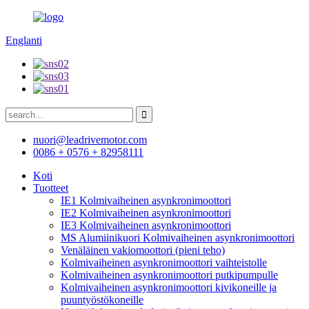
Englanti
nuori@leadrivemotor.com
0086 + 0576 + 82958111
Koti
Tuotteet
IE1 Kolmivaiheinen asynkronimoottori
IE2 Kolmivaiheinen asynkronimoottori
IE3 Kolmivaiheinen asynkronimoottori
MS Alumiinikuori Kolmivaiheinen asynkronimoottori
Venäläinen vakiomoottori (pieni teho)
Kolmivaiheinen asynkronimoottori vaihteistolle
Kolmivaiheinen asynkronimoottori putkipumpulle
Kolmivaiheinen asynkronimoottori kivikoneille ja
puuntyöstökoneille