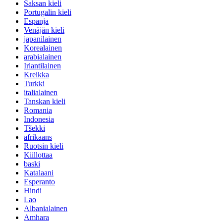
Saksan kieli
Portugalin kieli
Espanja
Venäjän kieli
japanilainen
Korealainen
arabialainen
Irlantilainen
Kreikka
Turkki
italialainen
Tanskan kieli
Romania
Indonesia
Tšekki
afrikaans
Ruotsin kieli
Kiillottaa
baski
Katalaani
Esperanto
Hindi
Lao
Albanialainen
Amhara