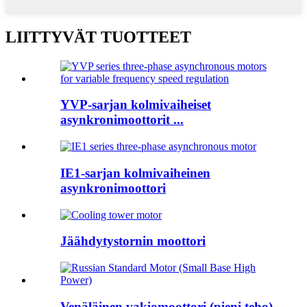
LIITTYVÄT TUOTTEET
YVP-sarjan kolmivaiheiset
asynkronimoottorit ...
IE1-sarjan kolmivaiheinen
asynkronimoottori
Jäähdytystornin moottori
Venäläinen vakiomoottori (pieni teho)