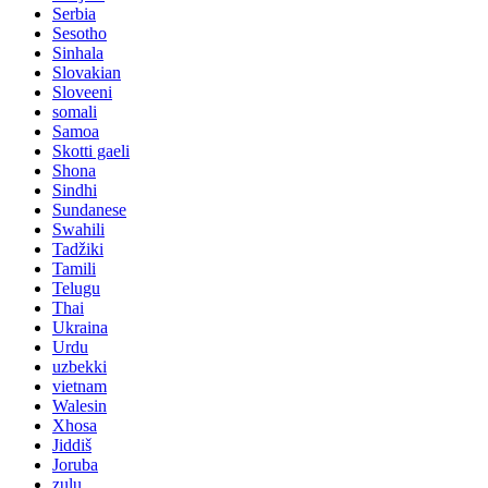
Serbia
Sesotho
Sinhala
Slovakian
Sloveeni
somali
Samoa
Skotti gaeli
Shona
Sindhi
Sundanese
Swahili
Tadžiki
Tamili
Telugu
Thai
Ukraina
Urdu
uzbekki
vietnam
Walesin
Xhosa
Jiddiš
Joruba
zulu