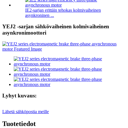
IE2-sarjan erittäin tehokas kolmivaiheinen
asynkroninen ...
YEJ2 -sarjan sähkövaiheinen kolmivaiheinen
asynkronimoottori
Lyhyt kuvaus:
Lähetä sähköpostia meille
Tuotetiedot