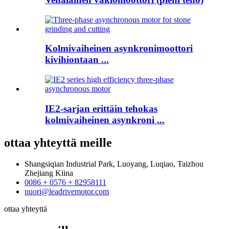
Kolmivaiheinen asynkronimoottori
kivihiontaan ...
IE2-sarjan erittäin tehokas
kolmivaiheinen asynkroni ...
ottaa yhteyttä
meille
Shangsiqian Industrial Park, Luoyang, Luqiao, Taizhou
Zhejiang Kiina
0086 + 0576 + 82958111
nuori@leadrivemotor.com
ottaa yhteyttä