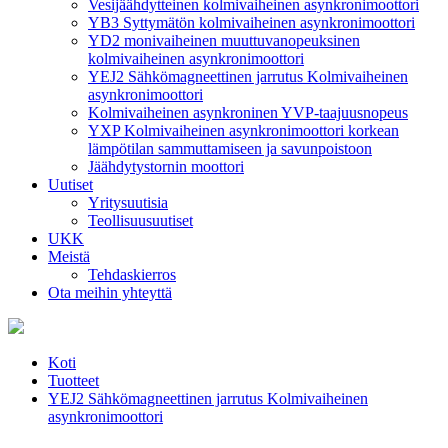
Vesijäähdytteinen kolmivaiheinen asynkronimoottori
YB3 Syttymätön kolmivaiheinen asynkronimoottori
YD2 monivaiheinen muuttuvanopeuksinen
kolmivaiheinen asynkronimoottori
YEJ2 Sähkömagneettinen jarrutus Kolmivaiheinen
asynkronimoottori
Kolmivaiheinen asynkroninen YVP-taajuusnopeus
YXP Kolmivaiheinen asynkronimoottori korkean
lämpötilan sammuttamiseen ja savunpoistoon
Jäähdytystornin moottori
Uutiset
Yritysuutisia
Teollisuusuutiset
UKK
Meistä
Tehdaskierros
Ota meihin yhteyttä
Koti
Tuotteet
YEJ2 Sähkömagneettinen jarrutus Kolmivaiheinen
asynkronimoottori