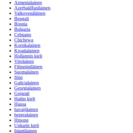
Armenialainen
Azerbaidžanilainen
Valkovenäläinen
Bengali
Bosnia
Bulgaria
Cebuano
Chichewa
Korsikalainen
Kroatialainen
Hollannin kieli
Virolainen
Filippiiniläinen
Suomalainen
friisi
Galicialainen
Georgialainen
Gujarati
Haitin kieli
Hausa
havaijilainen
heprealainen
Hmong
Unkarin kieli
Islantilainen