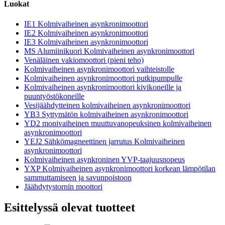
Luokat
IE1 Kolmivaiheinen asynkronimoottori
IE2 Kolmivaiheinen asynkronimoottori
IE3 Kolmivaiheinen asynkronimoottori
MS Alumiinikuori Kolmivaiheinen asynkronimoottori
Venäläinen vakiomoottori (pieni teho)
Kolmivaiheinen asynkronimoottori vaihteistolle
Kolmivaiheinen asynkronimoottori putkipumpulle
Kolmivaiheinen asynkronimoottori kivikoneille ja
puuntyöstökoneille
Vesijäähdytteinen kolmivaiheinen asynkronimoottori
YB3 Syttymätön kolmivaiheinen asynkronimoottori
YD2 monivaiheinen muuttuvanopeuksinen kolmivaiheinen
asynkronimoottori
YEJ2 Sähkömagneettinen jarrutus Kolmivaiheinen
asynkronimoottori
Kolmivaiheinen asynkroninen YVP-taajuusnopeus
YXP Kolmivaiheinen asynkronimoottori korkean lämpötilan
sammuttamiseen ja savunpoistoon
Jäähdytystornin moottori
Esittelyssä olevat tuotteet