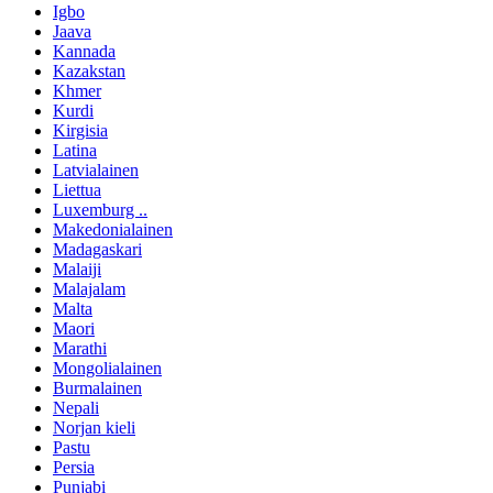
Igbo
Jaava
Kannada
Kazakstan
Khmer
Kurdi
Kirgisia
Latina
Latvialainen
Liettua
Luxemburg ..
Makedonialainen
Madagaskari
Malaiji
Malajalam
Malta
Maori
Marathi
Mongolialainen
Burmalainen
Nepali
Norjan kieli
Pastu
Persia
Punjabi